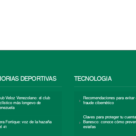
ORIAS DEPORTIVAS
TECNOLOGÍA
lub Veloz Venezolano: el club
Recomendaciones para evitar 
iclístico más longevo de
fraude cibernético
enezuela
Claves para proteger tu cuent
era Fortique: voz de la hazaña
Banesco: conoce cómo preven
el 41
estafas