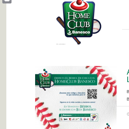
Print
B
B