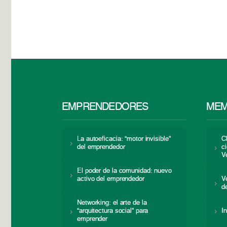
EMPRENDEDORES
MEM
La autoeficacia: “motor invisible”
C
del emprendedor
c
V
El poder de la comunidad: nuevo
activo del emprendedor
V
d
Networking: el arte de la
“arquitectura social” para
I
emprender