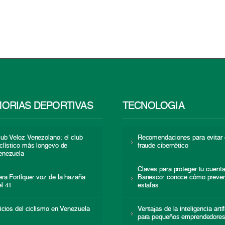
ORIAS DEPORTIVAS
TECNOLOGÍA
lub Veloz Venezolano: el club
Recomendaciones para evitar 
iclístico más longevo de
fraude cibernético
enezuela
Claves para proteger tu cuent
era Fortique: voz de la hazaña
Banesco: conoce cómo preven
el 41
estafas
nicios del ciclismo en Venezuela
Ventajas de la inteligencia artif
para pequeños emprendedore