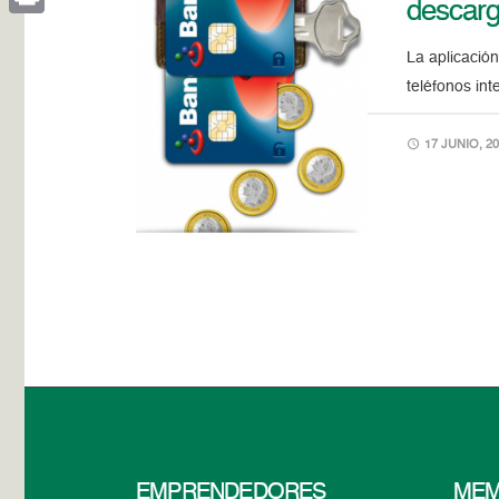
descar
Print
La aplicació
teléfonos int
17 JUNIO, 20
EMPRENDEDORES
MEM