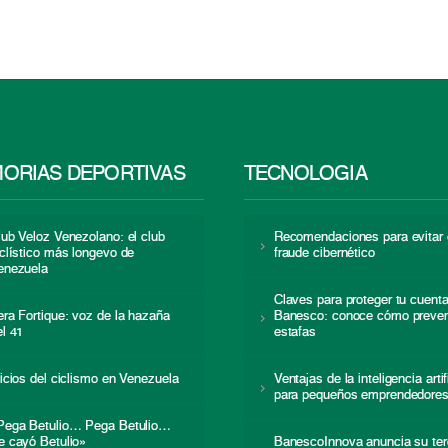
ORIAS DEPORTIVAS
TECNOLOGÍA
lub Veloz Venezolano: el club
Recomendaciones para evitar 
iclístico más longevo de
fraude cibernético
enezuela
Claves para proteger tu cuent
era Fortique: voz de la hazaña
Banesco: conoce cómo preven
el 41
estafas
nicios del ciclismo en Venezuela
Ventajas de la inteligencia artif
para pequeños emprendedore
Pega Betulio… Pega Betulio…
e cayó Betulio»
BanescoInnova anuncia su ter