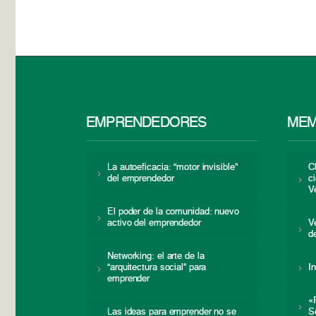
EMPRENDEDORES
MEM
La autoeficacia: “motor invisible”
C
del emprendedor
c
V
El poder de la comunidad: nuevo
activo del emprendedor
V
d
Networking: el arte de la
“arquitectura social” para
I
emprender
«
Las ideas para emprender no se
S