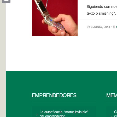
Siguiendo con nue
Print
texto o smishing”.
3 JUNIO, 2014 •
EMPRENDEDORES
MEM
La autoeficacia: “motor invisible”
C
del emprendedor
c