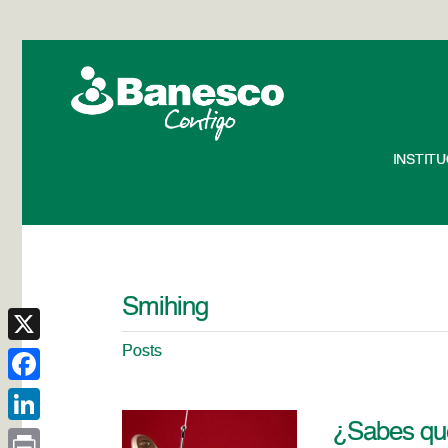
INSTIT
Smihing
Posts
X
Facebook
¿Sabes qué
LinkedIn