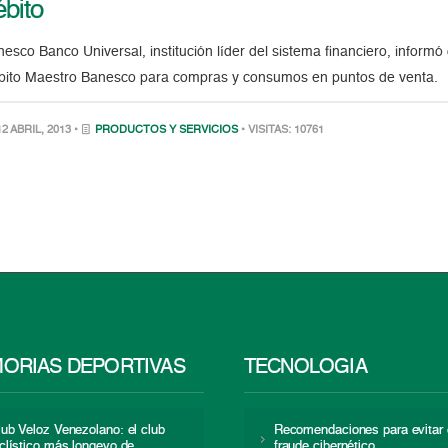
ébito
esco Banco Universal, institución líder del sistema financiero, informó 
bito Maestro Banesco para compras y consumos en puntos de venta.
2 ABRIL, 2013 •
PRODUCTOS Y SERVICIOS
• VISITAS: 10761
ORIAS DEPORTIVAS
TECNOLOGÍA
lub Veloz Venezolano: el club
Recomendaciones para evitar 
iclístico más longevo de
fraude cibernético