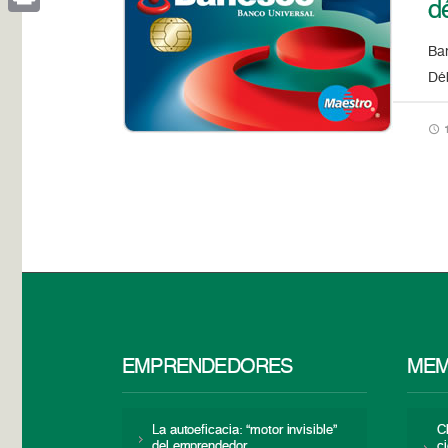
d
Print
Ban
Dé
1
EMPRENDEDORES
MEM
La autoeficacia: “motor invisible”
C
del emprendedor
c