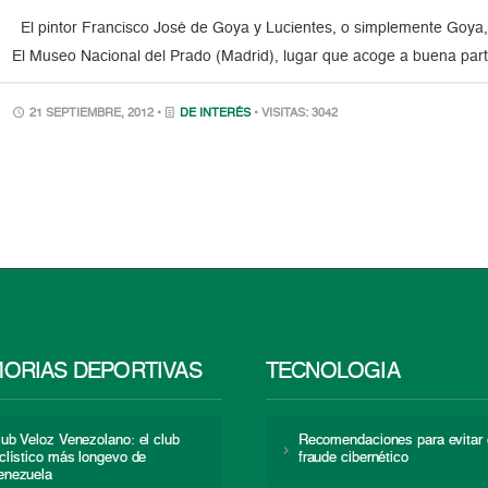
El pintor Francisco José de Goya y Lucientes, o simplemente Goya,
El Museo Nacional del Prado (Madrid), lugar que acoge a buena parte
21 SEPTIEMBRE, 2012 •
DE INTERÉS
• VISITAS: 3042
ORIAS DEPORTIVAS
TECNOLOGÍA
lub Veloz Venezolano: el club
Recomendaciones para evitar 
iclístico más longevo de
fraude cibernético
enezuela