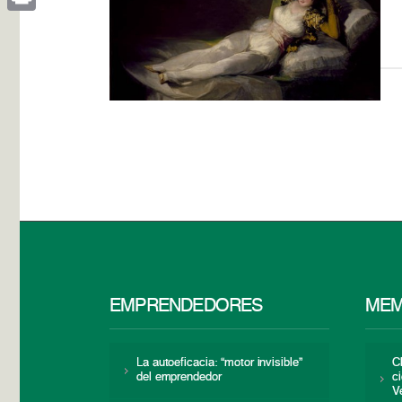
Print
EMPRENDEDORES
MEM
La autoeficacia: “motor invisible”
C
del emprendedor
c
V