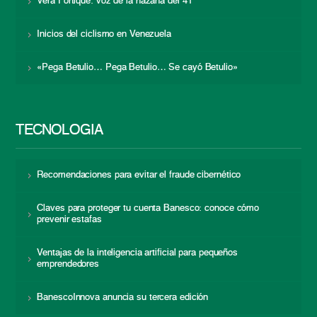
Vera Fortique: voz de la hazaña del 41
Inicios del ciclismo en Venezuela
«Pega Betulio… Pega Betulio… Se cayó Betulio»
TECNOLOGÍA
Recomendaciones para evitar el fraude cibernético
Claves para proteger tu cuenta Banesco: conoce cómo
prevenir estafas
Ventajas de la inteligencia artificial para pequeños
emprendedores
BanescoInnova anuncia su tercera edición