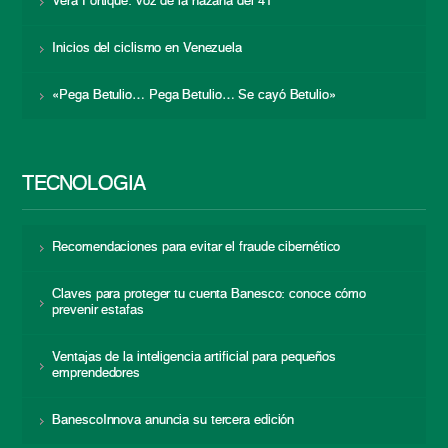
Vera Fortique: voz de la hazaña del 41
Inicios del ciclismo en Venezuela
«Pega Betulio… Pega Betulio… Se cayó Betulio»
TECNOLOGÍA
Recomendaciones para evitar el fraude cibernético
Claves para proteger tu cuenta Banesco: conoce cómo
prevenir estafas
Ventajas de la inteligencia artificial para pequeños
emprendedores
BanescoInnova anuncia su tercera edición