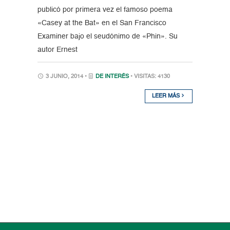
publicó por primera vez el famoso poema
«Casey at the Bat» en el San Francisco
Examiner bajo el seudónimo de «Phin». Su
autor Ernest
3 JUNIO, 2014 •
DE INTERÉS
• VISITAS: 4130
LEER MÁS