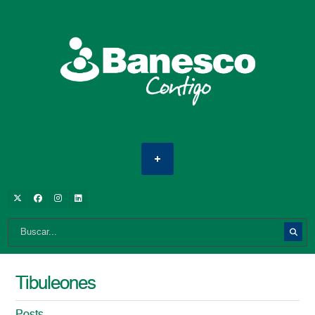
Tibuleones