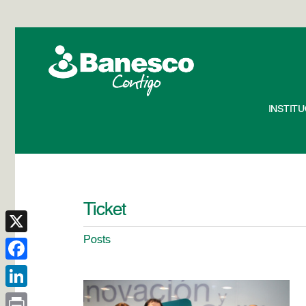
INSTIT
Ticket
Posts
X
Facebook
LinkedIn