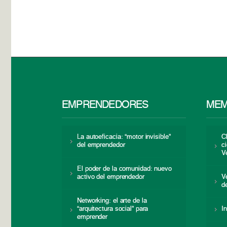
EMPRENDEDORES
MEM
La autoeficacia: “motor invisible”
C
del emprendedor
c
V
El poder de la comunidad: nuevo
activo del emprendedor
V
d
Networking: el arte de la
“arquitectura social” para
I
emprender