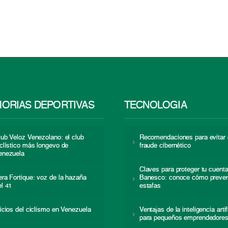
ORIAS DEPORTIVAS
TECNOLOGÍA
lub Veloz Venezolano: el club
Recomendaciones para evitar 
iclístico más longevo de
fraude cibernético
enezuela
Claves para proteger tu cuent
era Fortique: voz de la hazaña
Banesco: conoce cómo preven
el 41
estafas
nicios del ciclismo en Venezuela
Ventajas de la inteligencia artif
para pequeños emprendedore