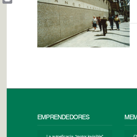
Print
EMPRENDEDORES
MEM
La autoeficacia: “motor invisible”
C