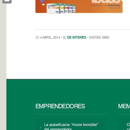
Print
4 ABRIL, 2014 •
DE INTERÉS
• VISITAS: 5882
EMPRENDEDORES
MEM
La autoeficacia: “motor invisible”
C
del emprendedor
c