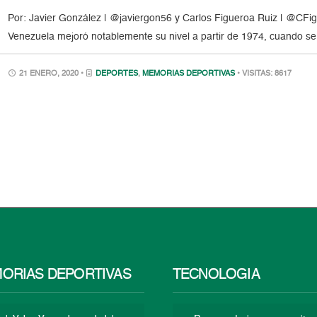
Por: Javier González | @javiergon56 y Carlos Figueroa Ruiz | @CFig
Venezuela mejoró notablemente su nivel a partir de 1974, cuando se f
21 ENERO, 2020 •
DEPORTES
,
MEMORIAS DEPORTIVAS
• VISITAS: 8617
ORIAS DEPORTIVAS
TECNOLOGÍA