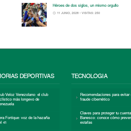
Héroes de dos siglos, un mismo orgullo
11 JUNIO, 2026
• VISITAS: 250
ORIAS DEPORTIVAS
TECNOLOGÍA
lub Veloz Venezolano: el club
Recomendaciones para evitar 
iclístico más longevo de
fraude cibernético
enezuela
Claves para proteger tu cuent
era Fortique: voz de la hazaña
Banesco: conoce cómo preven
el 41
estafas