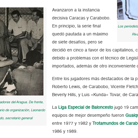
Avanzaron a la instancia
decisiva Caracas y Carabobo.
En principio, la serie final
Los periodist
quedó pautada a un máximo
Riv
de siete desafíos, pero se
decidió en cinco a favor de los capitalinos
debido a problemas con el técnico de Legis
importados, además de otro inconveniente co
Entre los jugadores más destacados de la p
Roberto Lewis, de Carabobo, Vicente Fletc
Beverly Hills, y Luis «Kunda» Tovar, de Car
gadores del Aragua. De frente,
La
Liga Especial de Baloncesto
jugó 19 cam
ario de organización, Leonardo
equipos de mejor desempeño fueron
Guaiqu
do, secretario general
entre 1977 y 1982 y
Trotamundos de Cara
1986 y 1989.