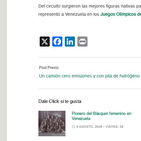
Del circuito surgieron las mejores figuras nativas 
representó a Venezuela en los
Juegos Olímpicos d
X
Facebook
LinkedIn
Print
Post Previo:
Un camión cero emisiones y con pila de hidrógeno
Dale Click si te gusta
Pionero del Básquet femenino en
Venezuela
6 AGOSTO, 2026
• VISITAS: 38