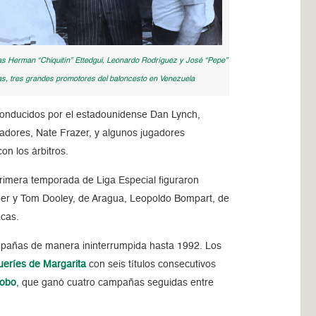
as Herman “Chiquitín” Ettedgui, Leonardo Rodríguez y José “Pepe”
as, tres grandes promotores del baloncesto en Venezuela
, conducidos por el estadounidense Dan Lynch,
ladores, Nate Frazer, y algunos jugadores
n los árbitros.
rimera temporada de Liga Especial figuraron
her y Tom Dooley, de Aragua, Leopoldo Bompart, de
acas.
pañas de manera ininterrumpida hasta 1992. Los
eríes de Margarita
con seis títulos consecutivos
bobo
, que ganó cuatro campañas seguidas entre