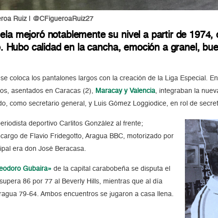
ueroa Ruiz | @CFigueroaRuiz27
ela mejoró notablemente su nivel a partir de 1974,
ro. Hubo calidad en la cancha, emoción a granel, bu
se coloca los pantalones largos con la creación de la Liga Especial. En 
pos, asentados en Caracas (2),
Maracay y Valencia
, integraban la nue
ado, como secretario general, y Luis Gómez Loggiodice, en rol de secret
riodista deportivo Carlitos González al frente;
cargo de Flavio Fridegotto, Aragua BBC, motorizado por
cipal era don José Beracasa.
eodoro Gubaira»
de la capital carabobeña se disputa el
 supera 86 por 77 al Beverly Hills, mientras que al día
Aragua 79-64. Ambos encuentros se jugaron a casa llena.