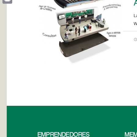
Print
L
W
EMPRENDEDORES
MEM