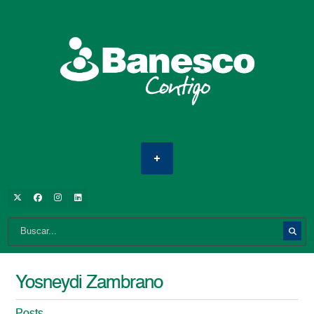
Yosneydi Zambrano