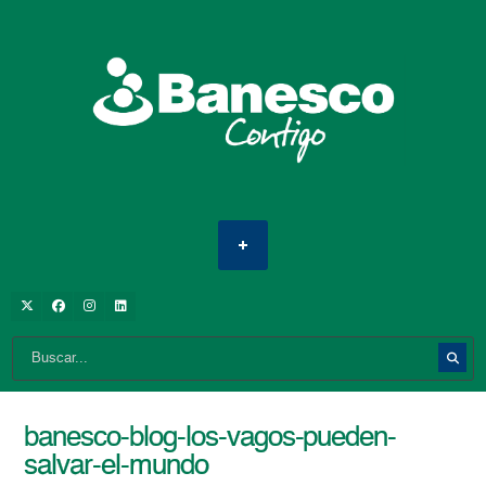
banesco-blog-los-vagos-pueden-
salvar-el-mundo