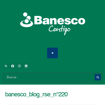
banesco_blog_rse_n°220