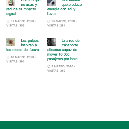
Borra lo que
Una lámina
no usas y
que produce
reduce tu impacto
energía con sol y
digital
lluvia
31 MARZO, 2026
•
25 MARZO, 2026
•
VISITAS: 302
VISITAS: 284
Los pulpos
Una red de
inspiran a
transporte
los robots del futuro
eléctrico capaz de
mover 10.000
10 MARZO, 2026
•
pasajeros por hora
VISITAS: 391
3 MARZO, 2026
•
VISITAS: 369