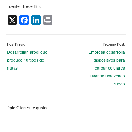
Fuente: Trece Bits
X
Facebook
LinkedIn
Print
Post Previo:
Proximo Post:
Desarrollan árbol que
Empresa desarrolla
produce 40 tipos de
dispositivos para
frutas
cargar celulares
usando una vela o
fuego
Dale Click si te gusta