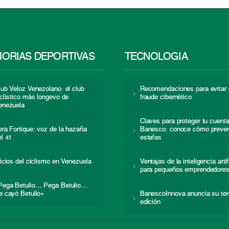
ORIAS DEPORTIVAS
TECNOLOGÍA
lub Veloz Venezolano: el club
Recomendaciones para evitar 
iclístico más longevo de
fraude cibernético
enezuela
Claves para proteger tu cuent
era Fortique: voz de la hazaña
Banesco: conoce cómo preven
el 41
estafas
nicios del ciclismo en Venezuela
Ventajas de la inteligencia artif
para pequeños emprendedore
Pega Betulio… Pega Betulio…
e cayó Betulio»
BanescoInnova anuncia su ter
edición