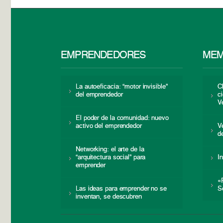
EMPRENDEDORES
MEM
La autoeficacia: “motor invisible”
C
del emprendedor
c
V
El poder de la comunidad: nuevo
activo del emprendedor
V
d
Networking: el arte de la
“arquitectura social” para
I
emprender
«
Las ideas para emprender no se
S
inventan, se descubren