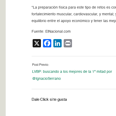
“La preparación física para este tipo de retos es 
fortalecimiento muscular, cardiovascular, y mental
equilibrio entre el apoyo económico y tener las mej
Fuente: ElNacional.com
X
Facebook
LinkedIn
Print
Post Previo:
LVBP: buscando a los mejores de la 1ª mitad por
@IgnacioSerrano
Dale Click si te gusta