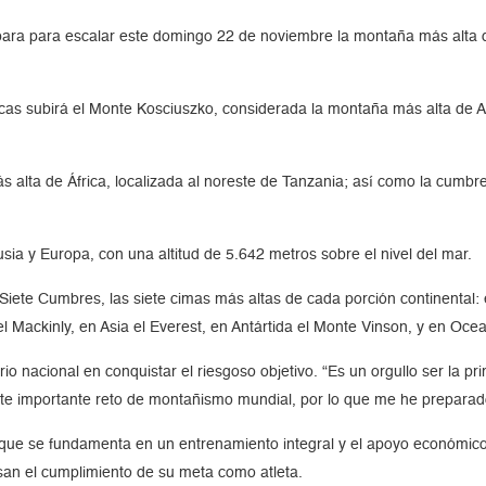
ara para escalar este domingo 22 de noviembre la montaña más alta de
cas subirá el Monte Kosciuszko, considerada la montaña más alta de Au
s alta de África, localizada al noreste de Tanzania; así como la cum
sia y Europa, con una altitud de 5.642 metros sobre el nivel del mar.
ete Cumbres, las siete cimas más altas de cada porción continental: e
 Mackinly, en Asia el Everest, en Antártida el Monte Vinson, y en Oce
orio nacional en conquistar el riesgoso objetivo. “Es un orgullo ser la p
ste importante reto de montañismo mundial, por lo que me he preparad
ue se fundamenta en un entrenamiento integral y el apoyo económico d
lsan el cumplimiento de su meta como atleta.