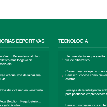
ORIAS DEPORTIVAS
TECNOLOGÍA
lub Veloz Venezolano: el club
Recomendaciones para evitar 
iclístico más longevo de
fraude cibernético
enezuela
Claves para proteger tu cuent
era Fortique: voz de la hazaña
Banesco: conoce cómo preven
el 41
estafas
nicios del ciclismo en Venezuela
Ventajas de la inteligencia artif
para pequeños emprendedore
Pega Betulio… Pega Betulio…
e cayó Betulio»
BanescoInnova anuncia su ter