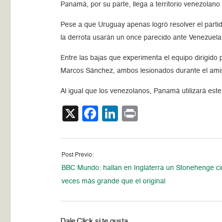
Panamá, por su parte, llega a territorio venezolan
Pese a que Uruguay apenas logró resolver el partid
la derrota usarán un once parecido ante Venezuela
Entre las bajas que experimenta el equipo dirigid
Marcos Sánchez, ambos lesionados durante el ami
Al igual que los venezolanos, Panamá utilizará est
X
Facebook
LinkedIn
Print
Post Previo:
BBC Mundo: hallan en Inglaterra un Stonehenge c
veces más grande que el original
Dale Click si te gusta