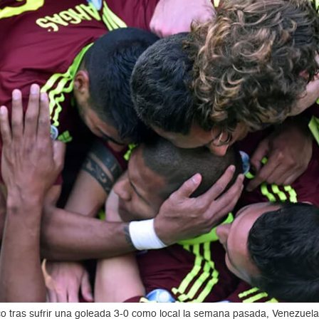
lico tras sufrir una goleada 3-0 como local la semana pasada, Venezu