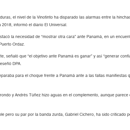
duras, el nivel de la Vinotinto ha disparado las alarmas entre la hinch
2018, informó el diario El Universal.
estacó la necesidad de “mostrar otra cara” ante Panamá, en un encuen
 Puerto Ordaz.
e, señaló que “el objetivo ante Panamá es ganar” y así “generar confian
 reseñó DPA.
paraba para el choque frente a Panamá ante a las fallas manifiestas q
rondo y Andrés Túñez hizo aguas en el complemento, aunque parece difí
e pero su par por la banda zurda, Gabriel Cichero, ha sido criticado p