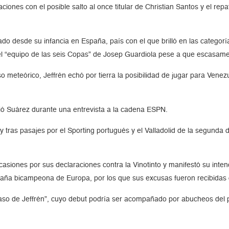
ciones con el posible salto al once titular de Christian Santos y el re
do desde su infancia en España, país con el que brilló en las categor
el “equipo de las seis Copas” de Josep Guardiola pese a que escasame
meteórico, Jeffrén echó por tierra la posibilidad de jugar para Venezu
ó Suárez durante una entrevista a la cadena ESPN.
y tras pasajes por el Sporting portugués y el Valladolid de la segunda 
siones por sus declaraciones contra la Vinotinto y manifestó su intenc
spaña bicampeona de Europa, por los que sus excusas fueron recibidas 
l caso de Jeffrén”, cuyo debut podría ser acompañado por abucheos del 