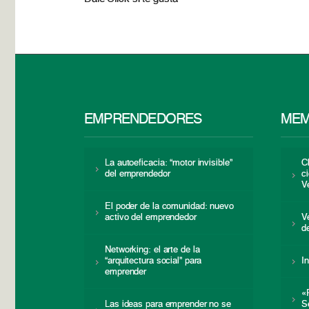
EMPRENDEDORES
MEM
La autoeficacia: “motor invisible”
C
del emprendedor
c
V
El poder de la comunidad: nuevo
activo del emprendedor
V
d
Networking: el arte de la
“arquitectura social” para
I
emprender
«
Las ideas para emprender no se
S