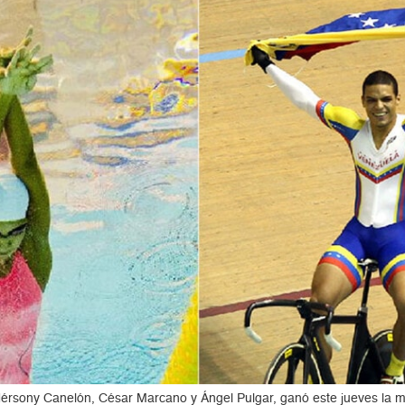
érsony Canelón, César Marcano y Ángel Pulgar, ganó este jueves la meda