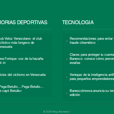
ORIAS DEPORTIVAS
TECNOLOGÍA
lub Veloz Venezolano: el club
Recomendaciones para evitar 
iclístico más longevo de
fraude cibernético
enezuela
Claves para proteger tu cuent
era Fortique: voz de la hazaña
Banesco: conoce cómo preven
el 41
estafas
nicios del ciclismo en Venezuela
Ventajas de la inteligencia artif
para pequeños emprendedore
Pega Betulio… Pega Betulio…
e cayó Betulio»
BanescoInnova anuncia su ter
edición
© 2026 Blog Banesco |