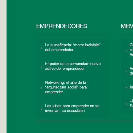
EMPRENDEDORES
MEM
La autoeficacia: “motor invisible”
C
del emprendedor
c
V
El poder de la comunidad: nuevo
activo del emprendedor
V
d
Networking: el arte de la
“arquitectura social” para
I
emprender
«
Las ideas para emprender no se
S
inventan, se descubren