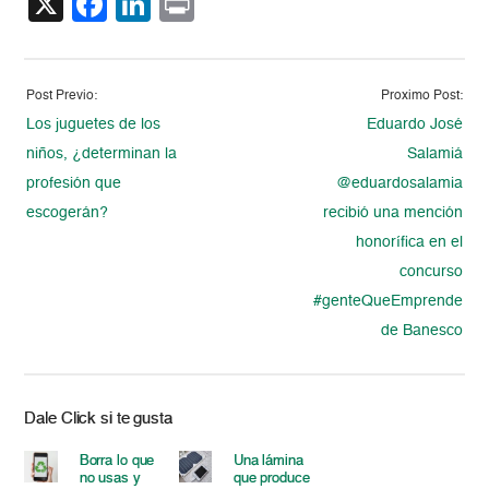
X
Facebook
LinkedIn
Print
Post Previo:
Proximo Post:
Los juguetes de los
Eduardo José
niños, ¿determinan la
Salamiá
profesión que
@eduardosalamia
escogerán?
recibió una mención
honorífica en el
concurso
#genteQueEmprende
de Banesco
Dale Click si te gusta
Borra lo que
Una lámina
no usas y
que produce