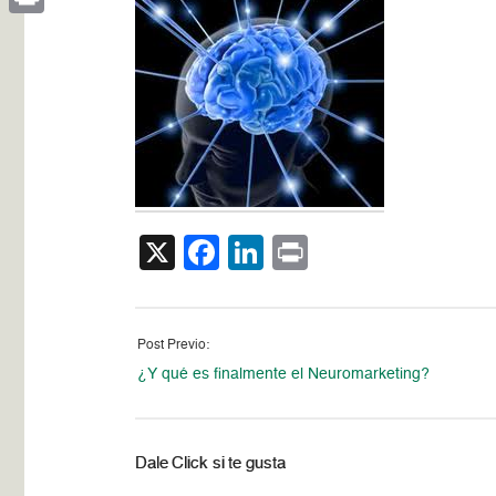
Print
X
Facebook
LinkedIn
Print
Post Previo:
¿Y qué es finalmente el Neuromarketing?
Dale Click si te gusta