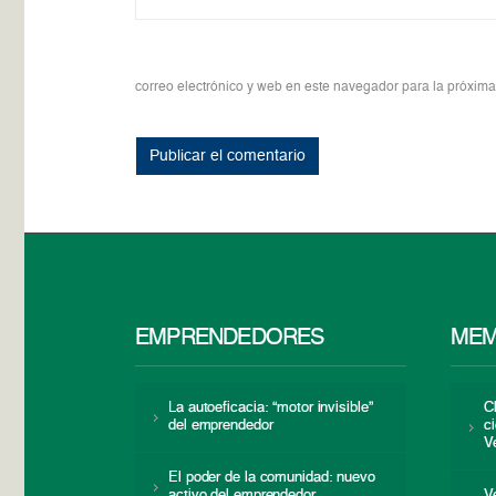
correo electrónico y web en este navegador para la próxim
EMPRENDEDORES
MEM
La autoeficacia: “motor invisible”
C
del emprendedor
c
V
El poder de la comunidad: nuevo
activo del emprendedor
V