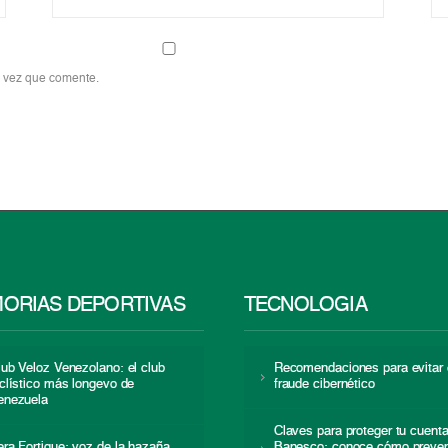
a vez que comente.
ORIAS DEPORTIVAS
TECNOLOGÍA
lub Veloz Venezolano: el club
Recomendaciones para evitar 
iclístico más longevo de
fraude cibernético
enezuela
Claves para proteger tu cuent
era Fortique: voz de la hazaña
Banesco: conoce cómo preven