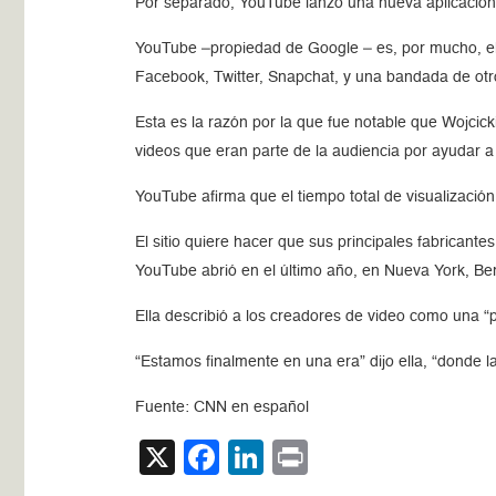
Por separado, YouTube lanzó una nueva aplicación 
YouTube –propiedad de Google – es, por mucho, el 
Facebook, Twitter, Snapchat, y una bandada de otro
Esta es la razón por la que fue notable que Wojcic
videos que eran parte de la audiencia por ayudar a 
YouTube afirma que el tiempo total de visualizació
El sitio quiere hacer que sus principales fabrican
YouTube abrió en el último año, en Nueva York, Ber
Ella describió a los creadores de video como una “p
“Estamos finalmente en una era” dijo ella, “donde la
Fuente: CNN en español
X
Facebook
LinkedIn
Print