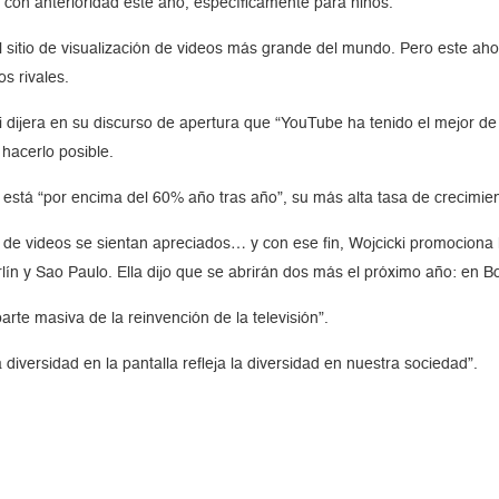
con anterioridad este año, específicamente para niños.
sitio de visualización de videos más grande del mundo. Pero este ah
s rivales.
ki dijera en su discurso de apertura que “YouTube ha tenido el mejor de
hacerlo posible.
n está “por encima del 60% año tras año”, su más alta tasa de crecimie
tes de videos se sientan apreciados… y con ese fin, Wojcicki promocion
lín y Sao Paulo. Ella dijo que se abrirán dos más el próximo año: en 
arte masiva de la reinvención de la televisión”.
 diversidad en la pantalla refleja la diversidad en nuestra sociedad”.