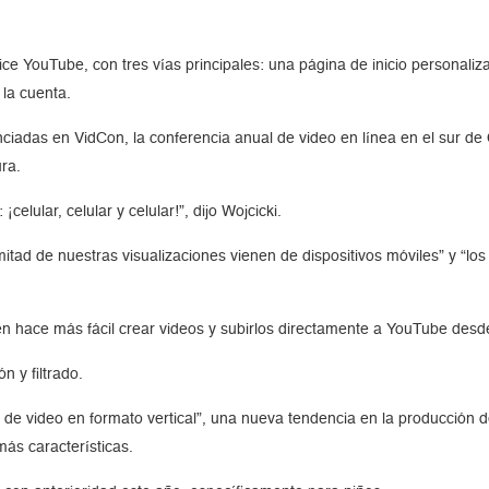
ice YouTube, con tres vías principales: una página de inicio personali
 la cuenta.
ciadas en VidCon, la conferencia anual de video en línea en el sur de C
ra.
elular, celular y celular!”, dijo Wojcicki.
itad de nuestras visualizaciones vienen de dispositivos móviles” y “lo
ién hace más fácil crear videos y subirlos directamente a YouTube desd
n y filtrado.
 de video en formato vertical”, una nueva tendencia en la producción d
ás características.