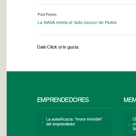
Post Previo:
La NASA revela el ‘lado oscuro’ de Plutón
Dale Click si te gusta
EMPRENDEDORES
MEM
La autoeficacia: “motor invisible”
C
del emprendedor
c
V