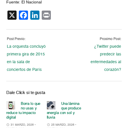
Fuente: El Nacional
X
Facebook
LinkedIn
Print
Post Previo:
Proximo Post:
La orquesta concluyó
¿Twitter puede
primera gira de 2015
predecir las
en la sala de
enfermedades al
conciertos de París
corazón?
Dale Click si te gusta
Borra lo que
Una lámina
no usas y
que produce
reduce tu impacto
energía con sol y
digital
lluvia
31 MARZO, 2026
•
25 MARZO, 2026
•