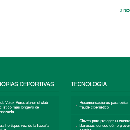
3 raz
ORIAS DEPORTIVAS
TECNOLOGÍA
lub Veloz Venezolano: el club
Recomendaciones para evitar 
iclístico más longevo de
fraude cibernético
enezuela
Claves para proteger tu cuent
era Fortique: voz de la hazaña
Banesco: conoce cómo preven