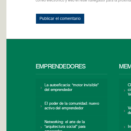
correo electrónico y web en este navegador para la próxim
EMPRENDEDORES
MEM
La autoeficacia: “motor invisible”
C
del emprendedor
c
V
El poder de la comunidad: nuevo
activo del emprendedor
V
d
Networking: el arte de la
“arquitectura social” para
I