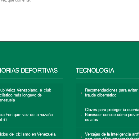
a vez que comente.
ORIAS DEPORTIVAS
TECNOLOGÍA
lub Veloz Venezolano: el club
Recomendaciones para evitar 
iclístico más longevo de
fraude cibernético
enezuela
Claves para proteger tu cuent
era Fortique: voz de la hazaña
Banesco: conoce cómo preven
el 41
estafas
nicios del ciclismo en Venezuela
Ventajas de la inteligencia artif