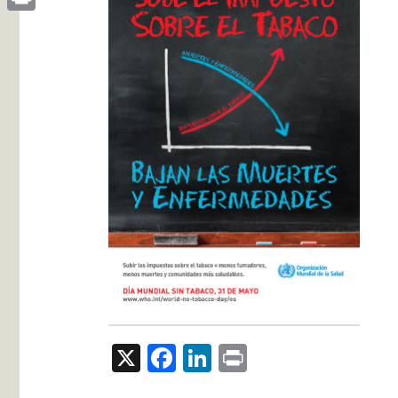
Print
X
Facebook
LinkedIn
Print