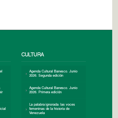
CULTURA
el
Agenda Cultural Banesco. Junio
2026. Segunda edición
a
Agenda Cultural Banesco. Junio
ir
2026. Primera edición
La palabra ignorada: las voces
icial
femeninas de la historia de
s
Venezuela