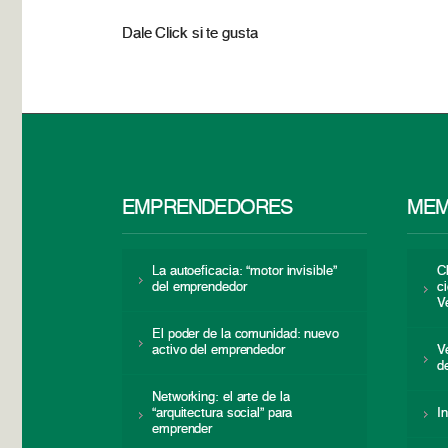
Dale Click si te gusta
EMPRENDEDORES
MEM
La autoeficacia: “motor invisible”
C
del emprendedor
c
V
El poder de la comunidad: nuevo
activo del emprendedor
V
d
Networking: el arte de la
“arquitectura social” para
I
emprender