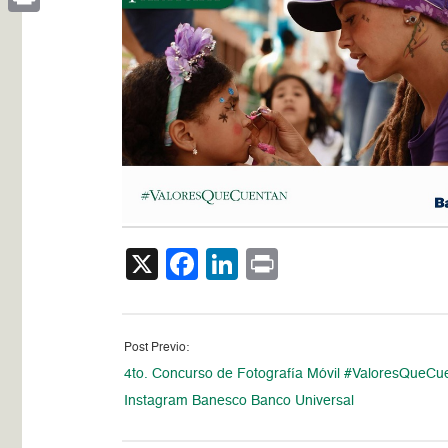
Print
X
Facebook
LinkedIn
Print
Post Previo:
4to. Concurso de Fotografía Móvil #ValoresQueCu
Instagram Banesco Banco Universal