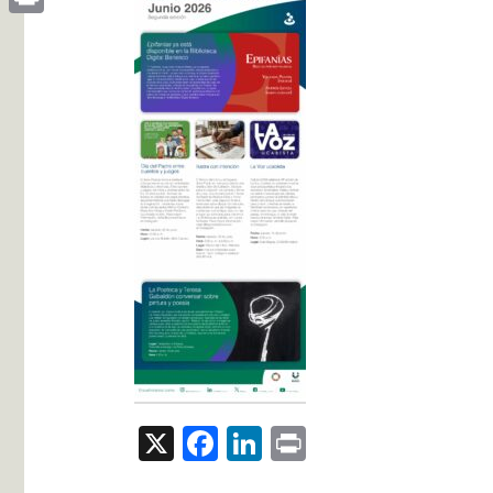
Print
X
Facebook
LinkedIn
Print