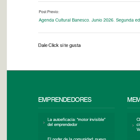
Post Previo:
Agenda Cultural Banesco. Junio 2026. Segunda ed
Dale Click si te gusta
EMPRENDEDORES
MEM
La autoeficacia: “motor invisible”
C
del emprendedor
c
V
El poder de la comunidad: nuevo