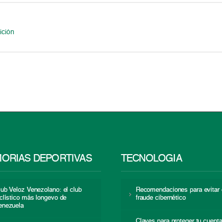
ición
ORIAS DEPORTIVAS
TECNOLOGÍA
lub Veloz Venezolano: el club
Recomendaciones para evitar 
iclístico más longevo de
fraude cibernético
enezuela
Claves para proteger tu cuent