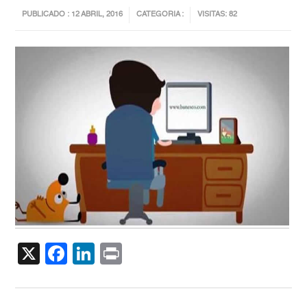
PUBLICADO : 12 ABRIL, 2016
CATEGORIA :
VISITAS: 82
X
Facebook
LinkedIn
Print