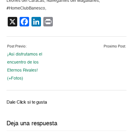
Leones del Caracas, Navegantes del Magallanes,
#HomeClubBanesco,
X
Facebook
LinkedIn
Print
Post Previo:
Proximo Post:
¡Así disfrutamos el
encuentro de los
Eternos Rivales!
(+Fotos)
Dale Click si te gusta
Deja una respuesta