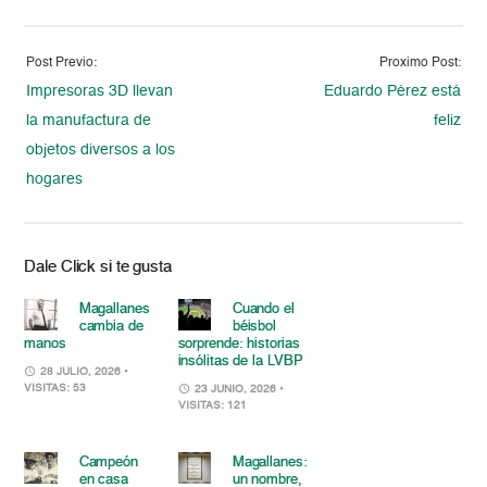
Post Previo:
Proximo Post:
Impresoras 3D llevan
Eduardo Pérez está
la manufactura de
feliz
objetos diversos a los
hogares
Dale Click si te gusta
Magallanes
Cuando el
cambia de
béisbol
manos
sorprende: historias
insólitas de la LVBP
28 JULIO, 2026
•
VISITAS: 53
23 JUNIO, 2026
•
VISITAS: 121
Campeón
Magallanes:
en casa
un nombre,