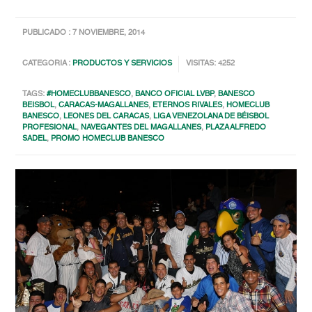
PUBLICADO : 7 NOVIEMBRE, 2014
CATEGORIA :
PRODUCTOS Y SERVICIOS
VISITAS: 4252
TAGS:
#HOMECLUBBANESCO
,
BANCO OFICIAL LVBP
,
BANESCO
BEISBOL
,
CARACAS-MAGALLANES
,
ETERNOS RIVALES
,
HOMECLUB
BANESCO
,
LEONES DEL CARACAS
,
LIGA VENEZOLANA DE BÉISBOL
PROFESIONAL
,
NAVEGANTES DEL MAGALLANES
,
PLAZA ALFREDO
SADEL
,
PROMO HOMECLUB BANESCO