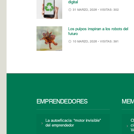
digital
31 MARZO, 2026
• VISITAS: 302
Los pulpos inspiran a los robots del
futuro
10 MARZO, 2026
• VISITAS: 391
EMPRENDEDORES
MEM
La autoeficacia: “motor invisible”
C
del emprendedor
c
V