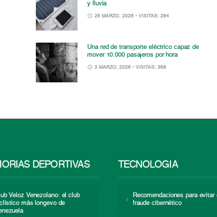
y lluvia
25 MARZO, 2026
• VISITAS: 284
Una red de transporte eléctrico capaz de
mover 10.000 pasajeros por hora
3 MARZO, 2026
• VISITAS: 368
ORIAS DEPORTIVAS
TECNOLOGÍA
lub Veloz Venezolano: el club
Recomendaciones para evitar 
iclístico más longevo de
fraude cibernético
enezuela