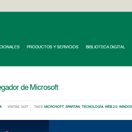
UCIONALES
PRODUCTOS Y SERVICIOS
BIBLIOTECA DIGITAL
egador de Microsoft
A
VISITAS: 3437
TAGS:
MICROSOFT
,
SPARTAN
,
TECNOLOGÍA
,
WEB 2.0
,
WINDO