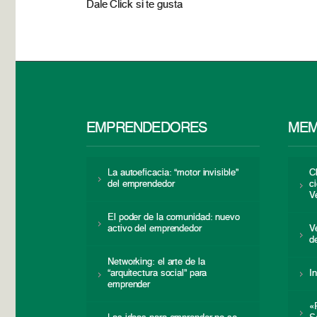
Dale Click si te gusta
EMPRENDEDORES
MEM
La autoeficacia: “motor invisible”
C
del emprendedor
c
V
El poder de la comunidad: nuevo
activo del emprendedor
V
d
Networking: el arte de la
“arquitectura social” para
I
emprender
«