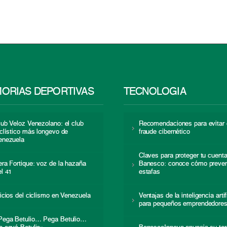
ORIAS DEPORTIVAS
TECNOLOGÍA
lub Veloz Venezolano: el club
Recomendaciones para evitar 
iclístico más longevo de
fraude cibernético
enezuela
Claves para proteger tu cuent
era Fortique: voz de la hazaña
Banesco: conoce cómo preven
el 41
estafas
nicios del ciclismo en Venezuela
Ventajas de la inteligencia artif
para pequeños emprendedore
Pega Betulio… Pega Betulio…