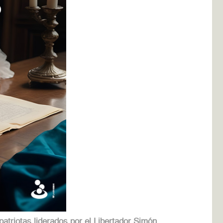
atriotas liderados por el Libertador Simón