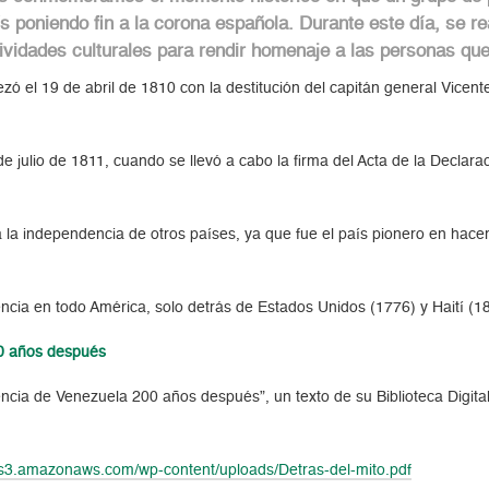
ís poniendo fin a la corona española. Durante este día, se re
ividades culturales para rendir homenaje a las personas que
 el 19 de abril de 1810 con la destitución del capitán general Vicent
 julio de 1811, cuando se llevó a cabo la firma del Acta de la Declaraci
 la independencia de otros países, ya que fue el país pionero en hace
encia en todo América, solo detrás de Estados Unidos (1776) y Haití (1
00 años después
dencia de Venezuela 200 años después”, un texto de su Biblioteca Digit
.s3.amazonaws.com/wp-content/uploads/Detras-del-mito.pdf