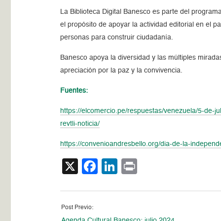
La Biblioteca Digital Banesco es parte del program
el propósito de apoyar la actividad editorial en el 
personas para construir ciudadanía.
Banesco apoya la diversidad y las múltiples mirada
apreciación por la paz y la convivencia.
Fuentes:
https://elcomercio.pe/respuestas/venezuela/5-de-j
revtli-noticia/
https://convenioandresbello.org/dia-de-la-independ
X
Facebook
LinkedIn
Print
Post Previo:
Agenda Cultural Banesco: julio 2024