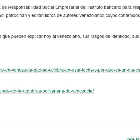
a de Responsabilidad Social Empresarial del instituto bancario para r
país, patrocinan y editan libros de autores venezolanos cuyos contenidos
s que pueden explicar hoy al venezolano, sus rasgos de identidad, sus
ulio-en-venezuela-que-se-celebra-en-esta-fecha-y-por-que-es-un-dia-e
encia-de-la-republica-bolivariana-de-venezuela/
José Ma