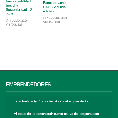
Responsabilidad
Banesco. Junio
Social y
2026. Segunda
Sostenibilidad T2
edición
2026
19 JUNIO, 2026
•
1 JULIO, 2026
•
VISITAS: 230
VISITAS: 127
EMPRENDEDORES
La autoeficacia: “motor invisible” del emprendedor
El poder de la comunidad: nuevo activo del emprendedor