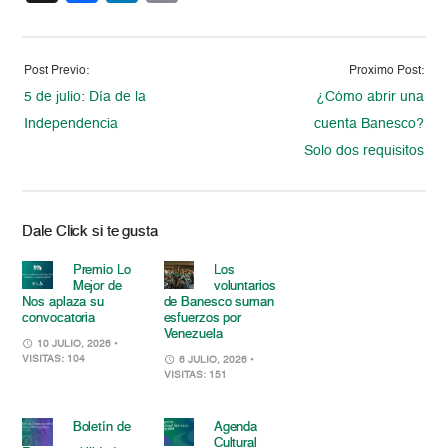
Post Previo:
Proximo Post:
5 de julio: Día de la
¿Cómo abrir una
Independencia
cuenta Banesco?
Solo dos requisitos
Dale Click si te gusta
Premio Lo
Los
Mejor de
voluntarios
Nos aplaza su
de Banesco suman
convocatoria
esfuerzos por
Venezuela
10 JULIO, 2026
•
VISITAS: 104
6 JULIO, 2026
•
VISITAS: 151
Boletín de
Agenda
Cultural