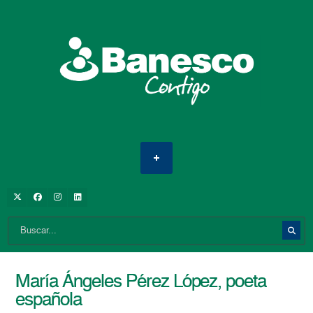
María Ángeles Pérez López, poeta
española