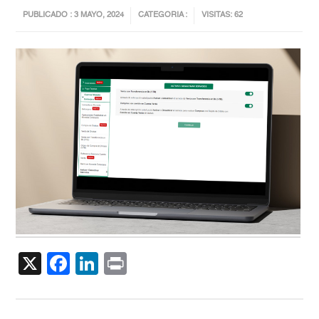
PUBLICADO : 3 MAYO, 2024
CATEGORIA :
VISITAS: 62
X
Facebook
LinkedIn
Print