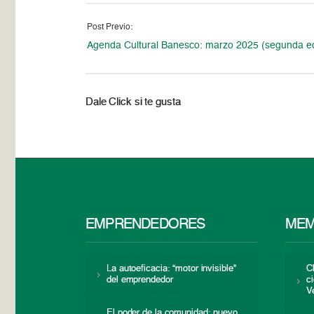
Post Previo:
Agenda Cultural Banesco: marzo 2025 (segunda ed
Dale Click si te gusta
EMPRENDEDORES
MEM
La autoeficacia: “motor invisible”
C
del emprendedor
c
V
El poder de la comunidad: nuevo