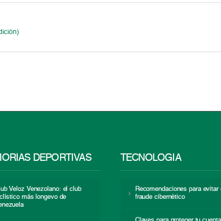
ición)
ORIAS DEPORTIVAS
TECNOLOGÍA
lub Veloz Venezolano: el club
Recomendaciones para evitar 
iclístico más longevo de
fraude cibernético
enezuela
Claves para proteger tu cuent