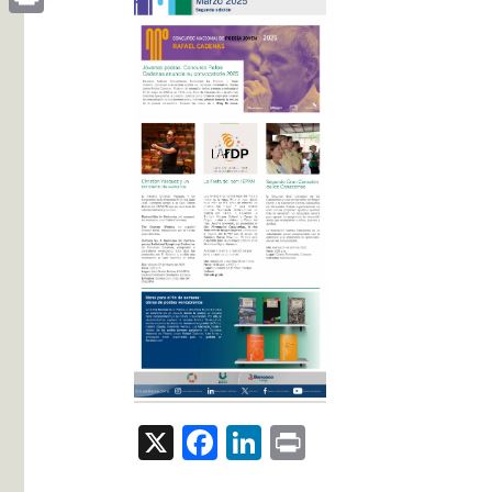
Print
X
Facebook
LinkedIn
Print