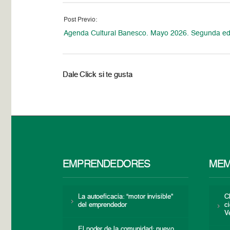
Post Previo:
Agenda Cultural Banesco. Mayo 2026. Segunda ed
Dale Click si te gusta
EMPRENDEDORES
MEM
La autoeficacia: “motor invisible”
C
del emprendedor
c
V
El poder de la comunidad: nuevo