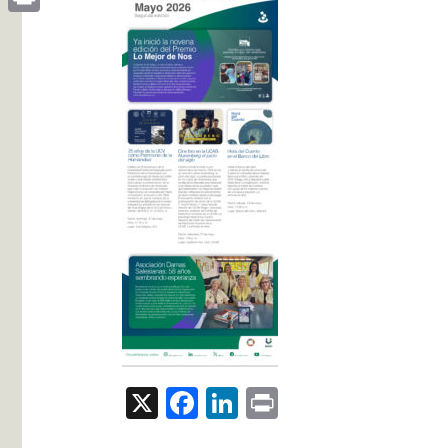
Print
X
Facebook
LinkedIn
Print