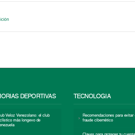
ición
ORIAS DEPORTIVAS
TECNOLOGÍA
lub Veloz Venezolano: el club
Recomendaciones para evitar 
iclístico más longevo de
fraude cibernético
enezuela
Claves para proteger tu cuent