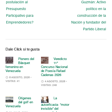
postulación al
Guzmán: Activo
Presupuesto
político en la
Participativo para
construcción de la
Emprendedores?
Nación y fundador del
Partido Liberal
Dale Click si te gusta
Pionero del
Veredicto
Básquet
11°
femenino en
Concurso Nacional
Venezuela
de Poesía Rafael
Cadenas 2026
6 AGOSTO, 2026
•
VISITAS: 41
4 AGOSTO, 2026
•
VISITAS: 248
Orígenes
La
del golf en
autoeficacia: “motor
Venezuela
invisible” del