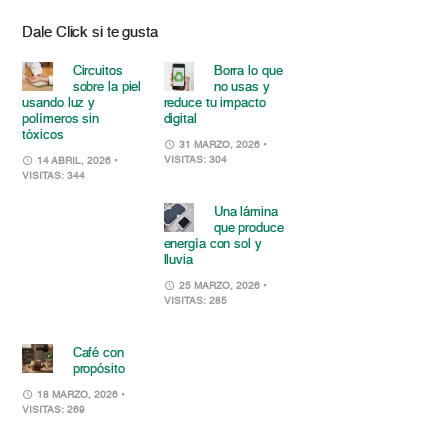
Dale Click si te gusta
Circuitos
Borra lo que
sobre la piel
no usas y
usando luz y
reduce tu impacto
polímeros sin
digital
tóxicos
31 MARZO, 2026
•
VISITAS: 304
14 ABRIL, 2026
•
VISITAS: 344
Una lámina
que produce
energía con sol y
lluvia
25 MARZO, 2026
•
VISITAS: 285
Café con
propósito
18 MARZO, 2026
•
VISITAS: 269