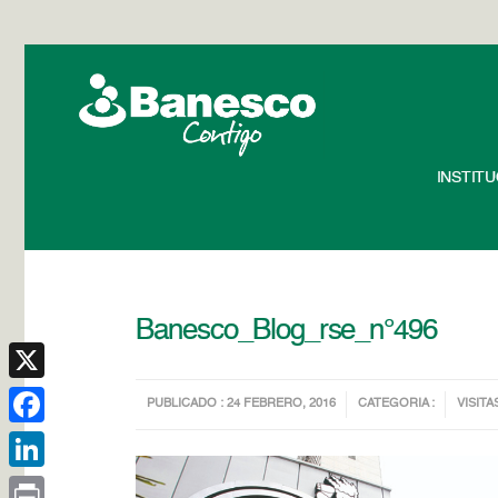
INSTIT
Banesco_Blog_rse_n°496
X
PUBLICADO : 24 FEBRERO, 2016
CATEGORIA :
VISITA
Facebook
LinkedIn