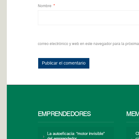
Nombre
*
correo electrónico y web en este navegador para la próxim
EMPRENDEDORES
MEM
La autoeficacia: “motor invisible”
C
del emprendedor
c