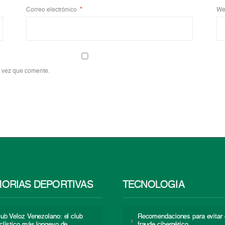
Correo electrónico
*
We
a vez que comente.
ORIAS DEPORTIVAS
TECNOLOGÍA
lub Veloz Venezolano: el club
Recomendaciones para evitar 
iclístico más longevo de
fraude cibernético