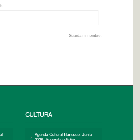
b
Guarda mi nombre,
CULTURA
el
Agenda Cultural Banesco. Junio
2026. Segunda edición