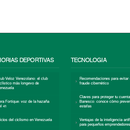
ORIAS DEPORTIVAS
TECNOLOGÍA
lub Veloz Venezolano: el club
Recomendaciones para evitar 
iclístico más longevo de
fraude cibernético
enezuela
Claves para proteger tu cuent
era Fortique: voz de la hazaña
Banesco: conoce cómo preven
el 41
estafas
nicios del ciclismo en Venezuela
Ventajas de la inteligencia artif
para pequeños emprendedore