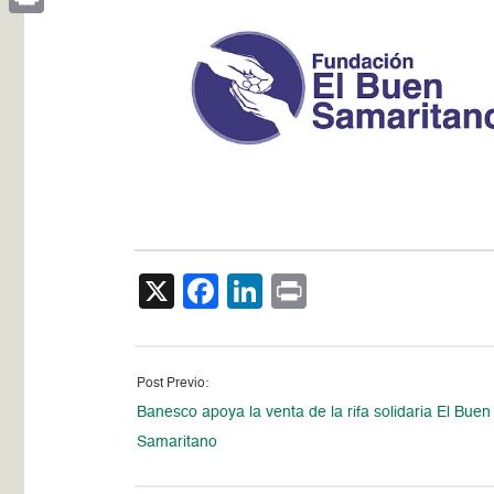
Print
X
Facebook
LinkedIn
Print
Post Previo:
Banesco apoya la venta de la rifa solidaria El Buen
Samaritano