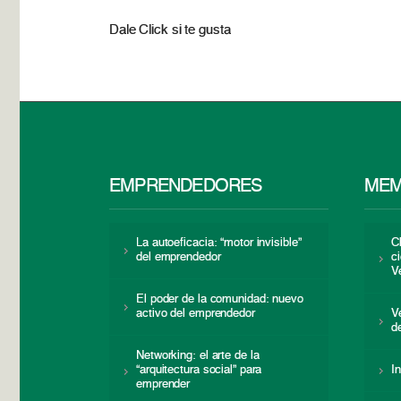
Dale Click si te gusta
EMPRENDEDORES
MEM
La autoeficacia: “motor invisible”
C
del emprendedor
c
V
El poder de la comunidad: nuevo
activo del emprendedor
V
d
Networking: el arte de la
“arquitectura social” para
I
emprender