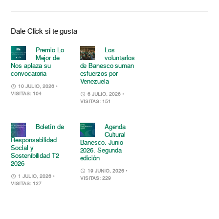
Dale Click si te gusta
Premio Lo
Los
Mejor de
voluntarios
Nos aplaza su
de Banesco suman
convocatoria
esfuerzos por
Venezuela
10 JULIO, 2026
•
VISITAS: 104
6 JULIO, 2026
•
VISITAS: 151
Boletín de
Agenda
Cultural
Responsabilidad
Banesco. Junio
Social y
2026. Segunda
Sostenibilidad T2
edición
2026
19 JUNIO, 2026
•
1 JULIO, 2026
•
VISITAS: 229
VISITAS: 127